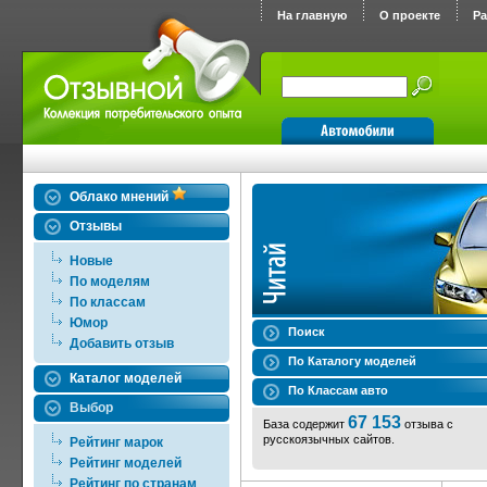
На главную
О проекте
Р
Облако мнений
Отзывы
Новые
По моделям
По классам
Юмор
Поиск
Добавить отзыв
По Каталогу моделей
Каталог моделей
По Классам авто
Выбор
67 153
База содержит
отзыва с
русскоязычных сайтов.
Рейтинг марок
Рейтинг моделей
Рейтинг по странам