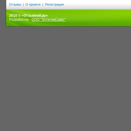
Отзывы
|
О проекте
|
Регистрация
2010 © «Отзывной.ру»
Разработка -
ООО "ЭстетикСофт"