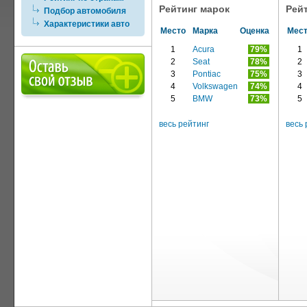
Рейтинг марок
Рей
Подбор автомобиля
Характеристики авто
Место
Марка
Оценка
Мес
1
Acura
79%
1
2
Seat
78%
2
3
Pontiac
75%
3
4
Volkswagen
74%
4
5
BMW
73%
5
весь рейтинг
весь 