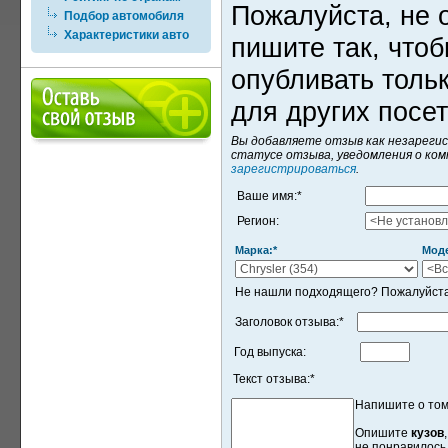
Пожалуйста, не 
Подбор автомобиля
Характеристики авто
пишите так, что
опубливать толь
для других посе
Вы добавляете отзыв как незарегис
статусе отзыва, уведомления о ком
зарегистрироваться
.
Ваше имя:
*
Регион:
Марка:
*
Мод
Не нашли подходящего? Пожалуйста,
Заголовок отзыва:
*
Год выпуска:
Текст отзыва:
*
Напишите о том
Опишите
кузов
не понравилось