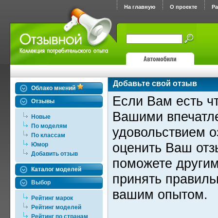
На главную
О проекте
Р
Добавьте свой отзыв
Облако мнений
Если Вам есть чт
Отзывы
Вашими впечатле
Новые
По моделям
удовольствием о
По классам
оценить Ваш отз
Юмор
Добавить отзыв
поможете другим
Каталог моделей
принять правиль
Выбор
вашим опытом.
Рейтинг марок
Рейтинг моделей
Рейтинг по странам