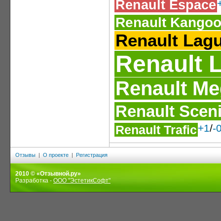
Renault Espace
Renault Kango
Renault Lag
Renault 
Renault M
Renault Scen
+1
/
-
Renault Trafic
Отзывы
|
О проекте
|
Регистрация
2010 © «Отзывной.ру»
Разработка -
ООО "ЭстетикСофт"