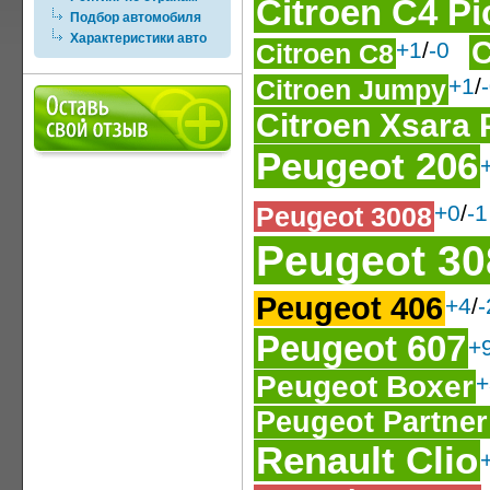
Citroen C4 P
Подбор автомобиля
Характеристики авто
C
+1
/
-0
Citroen C8
+1
/
Citroen Jumpy
Citroen Xsara 
Peugeot 206
+0
/
-1
Peugeot 3008
Peugeot 30
Peugeot 406
+4
/
-
Peugeot 607
+
Peugeot Boxer
+
Peugeot Partner
Renault Clio