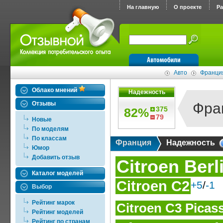
На главную
О проекте
Р
Авто
Франци
Облако мнений
Надежность
Отзывы
Фра
375
82%
79
Новые
По моделям
По классам
Франция
Надежность
Юмор
Добавить отзыв
Citroen Berl
Каталог моделей
Citroen C2
+5
/
-1
Выбор
Рейтинг марок
Citroen C3 Picas
Рейтинг моделей
Рейтинг по странам