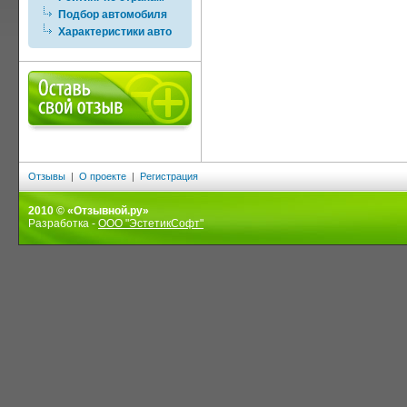
Подбор автомобиля
Характеристики авто
Отзывы
|
О проекте
|
Регистрация
2010 © «Отзывной.ру»
Разработка -
ООО "ЭстетикСофт"