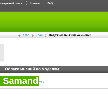
асширеный поиск
Контакт
FAQ
Авто
Иран
Надежность - Облако мнений
Облако мнений по моделям
o Samand
+4
/
-1