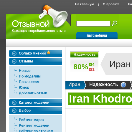
На главную
О проекте
Р
Облако мнений
Надежность
Отзывы
Иран
4
80%
1
Новые
По моделям
По классам
Иран
Надежность
Юмор
Добавить отзыв
Iran Khodr
Каталог моделей
Выбор
Рейтинг марок
Рейтинг моделей
Рейтинг по странам