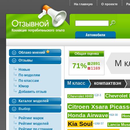
На главную
О проекте
Р
Облако мнений
Общая оценка
Отзывы
M к
2891
71%
1169
Новые
По моделям
По классам
M класс
компактвэн
Юмор
Добавить отзыв
Chevrolet
+12
/
-3
Chevrolet HHR
Каталог моделей
Citroen Xsara Picas
Выбор
Honda Airwave
+92
/
-30
Hon
Рейтинг марок
Kia Soul
Рейтинг моделей
+106
/
-57
Lancia Mus
Рейтинг по странам