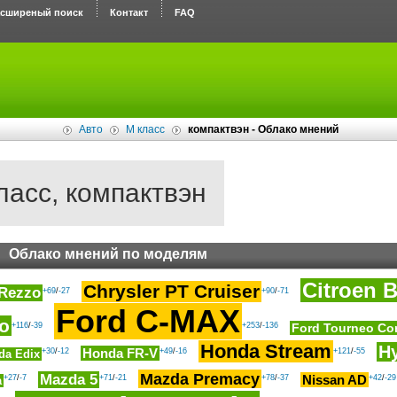
асширеный поиск
Контакт
FAQ
Авто
M класс
компактвэн - Облако мнений
ласс, компактвэн
Облако мнений по моделям
Citroen B
Chrysler PT Cruiser
 Rezzo
+69
/
-27
+90
/
-71
Ford C-MAX
so
+116
/
-39
+253
/
-136
Ford Tourneo Co
Honda Stream
Hy
Honda FR-V
+30
/
-12
+49
/
-16
+121
/
-55
da Edix
Mazda Premacy
Mazda 5
Nissan AD
+27
/
-7
+71
/
-21
+78
/
-37
+42
/
-29
a