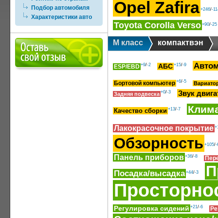
Opel Zafira
Подбор автомобиля
+246
/
-11
Характеристики авто
Toyota Corolla Verso
+90
/
-25
M класс
компактвэн
Автом
+9
/
-2
+15
/
-9
АБС
ESP/EBD
+6
/
-5
Бортовой компьютер
Вариато
Звук двига
+0
/
-3
Задняя подвеска
Клим
+13
/
-7
Качество сборки
Лакокрасочное покрытие
+
Обзорность
+105
/
-
Панель приборов
+36
/
-8
Пер
П
Посадка/высадка
+44
/
-3
Просторно
Регулировка сидений
+21
/
-6
Ре