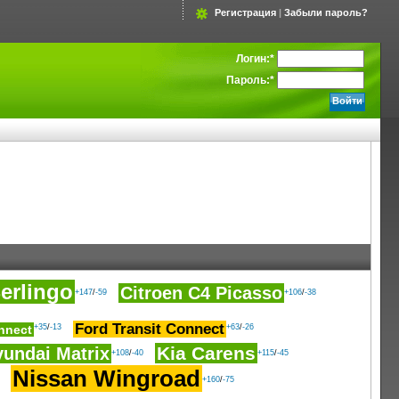
Регистрация
|
Забыли пароль?
Логин:
*
Пароль:
*
erlingo
Citroen C4 Picasso
+147
/
-59
+106
/
-38
Ford Transit Connect
nnect
+35
/
-13
+63
/
-26
Kia Carens
undai Matrix
+108
/
-40
+115
/
-45
Nissan Wingroad
+160
/
-75