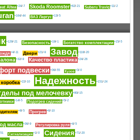
Skoda Roomster
+24
/
-7
+62
/
-21
+11
/
-2
eat Altea
Subaru Traviq
uran
+164
/
-44
+13
/
-5
ВАЗ Ларгус
ик
+129
/
-21
+19
/
-1
+15
/
-5
Безопасность
Богатство комплектации
Завод
+4
/
-11
Двери
+21
/
-9
+118
/
-20
дождя
Качество пластика
салона
+32
/
-9
+24
/
-26
форт подвески
+36
/
-55
+3
/
-0
Кузов
Надежность
 коробка
+22
/
-10
+151
/
-24
тделы под мелочевку
+80
/
-15
+14
/
-5
+5
/
-2
отники
Подогрев сидений
+8
/
-5
+6
/
-10
Прогрев
водителям
од масла
+36
/
-9
+4
/
-5
Регулировка руля
Сидения
-51
+1
/
-0
+71
/
-20
Сигнализация