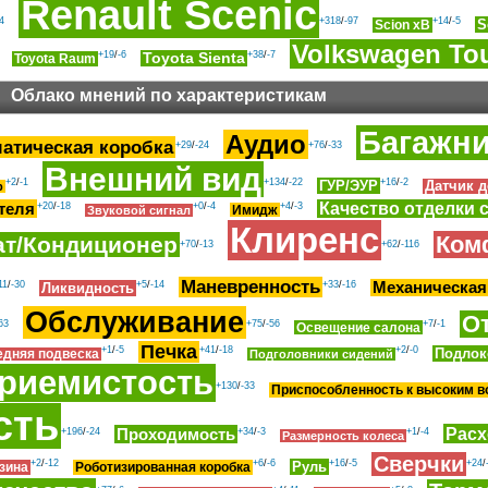
Renault Scenic
4
+318
/
-97
+14
/
-5
S
Scion xB
Volkswagen To
+19
/
-6
+38
/
-7
Toyota Sienta
Toyota Raum
Облако мнений по характеристикам
Багажн
Аудио
атическая коробка
+29
/
-24
+76
/
-33
Внешний вид
+2
/
-1
+134
/
-22
+16
/
-2
ГУР/ЭУР
Датчик 
р
теля
Качество отделки 
+20
/
-18
+0
/
-4
+4
/
-3
Имидж
Звуковой сигнал
Клиренс
Ком
ат/Кондиционер
+70
/
-13
+62
/
-116
Маневренность
11
/
-30
+5
/
-14
+33
/
-16
Механическая
Ликвидность
Обслуживание
О
63
+75
/
-56
+7
/
-1
Освещение салона
Печка
+1
/
-5
+41
/
-18
+2
/
-0
Подлок
едняя подвеска
Подголовники сидений
риемистость
+130
/
-33
Приспособленность к высоким 
сть
Расх
Проходимость
+196
/
-24
+34
/
-3
+1
/
-4
Размерность колеса
Сверчки
+2
/
-12
+6
/
-6
+16
/
-5
+24
/
Руль
зина
Роботизированная коробка