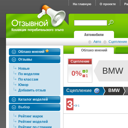
На главную
О проекте
Р
Авто
Сцепление
Облако мнений
Облако мнений
Отзывы
Сцепление
BMW
Новые
0
0%
По моделям
1
По классам
Юмор
Сцепление
BMW
Добавить отзыв
Каталог моделей
3
+0
/
-1
Выбор
Рейтинг марок
Рейтинг моделей
Рейтинг по странам