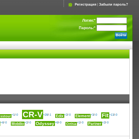
Регистрация
|
Забыли пароль?
Логин:
*
Пароль:
*
CR-V
Fit
+1
/
-0
+28
/
-1
+2
/
-0
+3
/
-0
+13
/
-0
Edix
Element
sstour
+4
/
-0
+2
/
-0
Odyssey
+6
/
-0
+1
/
-0
+2
/
-0
Mobilio
Partner
Orthia