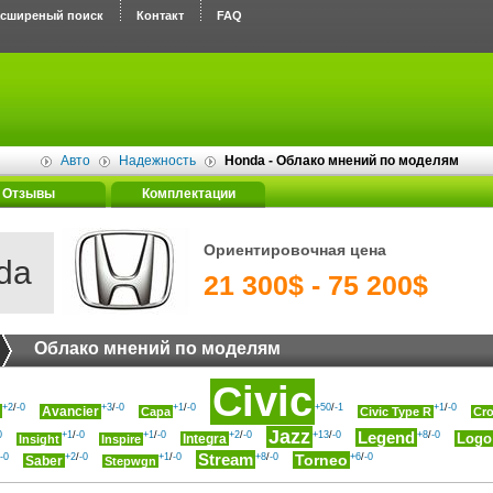
асширеный поиск
Контакт
FAQ
Авто
Надежность
Honda - Облако мнений по моделям
Отзывы
Комплектации
Ориентировочная цена
da
21 300$ - 75 200$
Облако мнений по моделям
Civic
+2
/
-0
+3
/
-0
+1
/
-0
+50
/
-1
+1
/
-0
Avancier
Capa
Civic Type R
Cro
Jazz
Legend
0
+1
/
-0
+1
/
-0
+2
/
-0
+13
/
-0
+8
/
-0
Logo
Integra
Insight
Inspire
Stream
-0
+2
/
-0
+1
/
-0
+8
/
-0
Torneo
+6
/
-0
Saber
Stepwgn