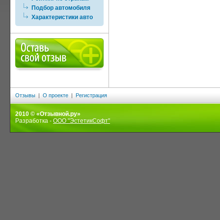
Подбор автомобиля
Характеристики авто
Отзывы
|
О проекте
|
Регистрация
2010 © «Отзывной.ру»
Разработка -
ООО "ЭстетикСофт"