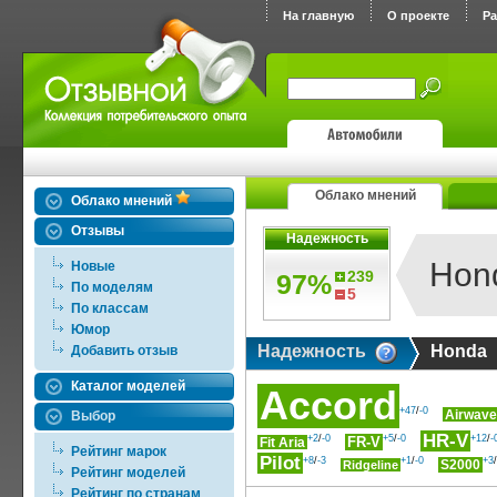
На главную
О проекте
Р
Облако мнений
Облако мнений
Отзывы
Надежность
Hon
Новые
239
97%
По моделям
5
По классам
Юмор
Надежность
Honda
Добавить отзыв
Каталог моделей
Accord
+47
/
-0
Airwave
Выбор
HR-V
+2
/
-0
+5
/
-0
+12
/
-
FR-V
Fit Aria
Рейтинг марок
Pilot
+8
/
-3
+1
/
-0
+3
/
S2000
Ridgeline
Рейтинг моделей
Рейтинг по странам