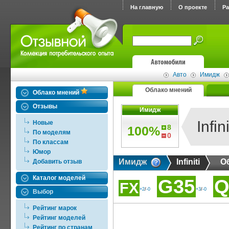
На главную
О проекте
Р
Авто
Имидж
Облако мнений
Облако мнений
Отзывы
Имидж
Infini
Новые
8
100%
По моделям
0
По классам
Юмор
Имидж
Infiniti
О
Добавить отзыв
Каталог моделей
G35
Q
FX
+2
/
-0
+3
/
-0
Выбор
Рейтинг марок
Рейтинг моделей
Рейтинг по странам