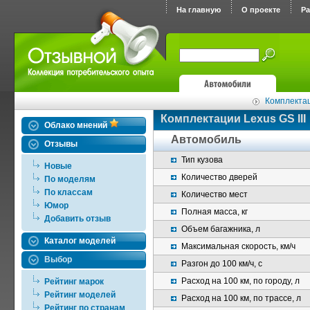
На главную
О проекте
Р
Комплекта
Комплектации Lexus GS III
Облако мнений
Автомобиль
Отзывы
Тип кузова
Новые
Количество дверей
По моделям
По классам
Количество мест
Юмор
Полная масса, кг
Добавить отзыв
Объем багажника, л
Каталог моделей
Максимальная скорость, км/ч
Выбор
Разгон до 100 км/ч, с
Расход на 100 км, по городу, л
Рейтинг марок
Рейтинг моделей
Расход на 100 км, по трассе, л
Рейтинг по странам