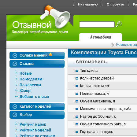
На главную
О проекте
Р
Комплектац
Комплектации Toyota Func
Облако мнений
Автомобиль
Отзывы
Тип кузова
Новые
Количество дверей
По моделям
По классам
Количество мест
Юмор
Полная масса, кг
Добавить отзыв
Объем багажника, л
Каталог моделей
Максимальная скорость, км/ч
Выбор
Разгон до 100 км/ч, с
Объем топливного бака, л
Рейтинг марок
Рейтинг моделей
Год начала выпуска
Рейтинг по странам