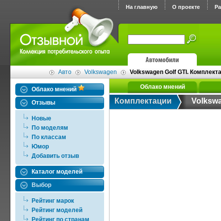
На главную
О проекте
Р
Авто
Volkswagen
Volkswagen Golf GTI. Комплекта
Облако мнений
Облако мнений
Комплектации
Volkswa
Отзывы
Новые
По моделям
По классам
Юмор
Добавить отзыв
Каталог моделей
Выбор
Рейтинг марок
Рейтинг моделей
Рейтинг по странам