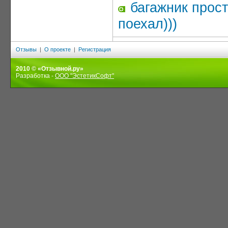
багажник прост
поехал)))
Отзывы
|
О проекте
|
Регистрация
2010 © «Отзывной.ру»
Разработка -
ООО "ЭстетикСофт"