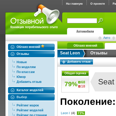
На главную
О проекте
Р
Авто
Облако мнений
Облако мнений
Seat Leon
Отзывы
Отзывы
Добавить отзыв
Новые
По моделям
По классам
Общая оценка
Юмор
Seat
Добавить отзыв
68
79%
18
Каталог моделей
Выбор
Поколение:
Рейтинг марок
Рейтинг моделей
Leon I
(4)
73%
Рейтинг по странам