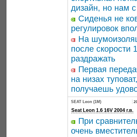
дизайн, но нам с
Сиденья не ков
регулировок впо
На шумоизоляц
после скорости 
раздражать
Первая передач
на низах туповат
получаешь удов
SEAT Leon (1M)
2
Seat Leon 1.6 16V 2004 г.в.
При сравнител
очень вместител