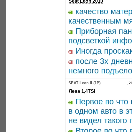
Seat Leon 2010
качество матер
качественным м
Приборная пан
подсветкой инфо
Иногда проска
после 3х дневн
немного подъел
SEAT Leon II (1P)
2
Лева 1,4TSI
Первое во что 
в одном авто в э
не видел такого 
Второе во что 