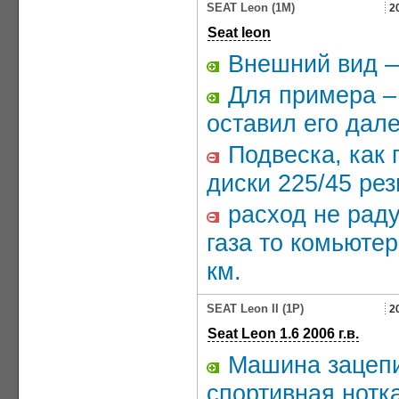
SEAT Leon (1M)
2
Seat leon
Внешний вид —
Для примера – 
оставил его дале
Подвеска, как 
диски 225/45 рез
расход не раду
газа то комьютер
км.
SEAT Leon II (1P)
2
Seat Leon 1.6 2006 г.в.
Машина зацепи
спортивная нотк