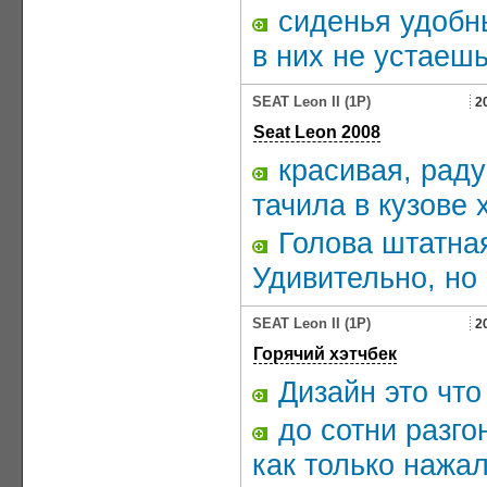
сиденья удобны
в них не устаеш
SEAT Leon II (1P)
2
Seat Leon 2008
красивая, рад
тачила в кузове 
Голова штатная
Удивительно, но 
SEAT Leon II (1P)
2
Горячий хэтчбек
Дизайн это что
до сотни разгон
как только нажа