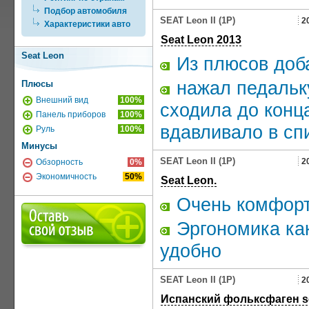
Подбор автомобиля
SEAT Leon II (1P)
2
Характеристики авто
Seat Leon 2013
Seat Leon
Из плюсов доба
нажал педальку
Плюсы
Внешний вид
100%
сходила до конц
Панель приборов
100%
вдавливало в сп
Руль
100%
Минусы
SEAT Leon II (1P)
2
Обзорность
0%
Экономичность
50%
Seat Leon.
Очень комфорт
Эргономика как
удобно
SEAT Leon II (1P)
2
Испанский фольксфаген se