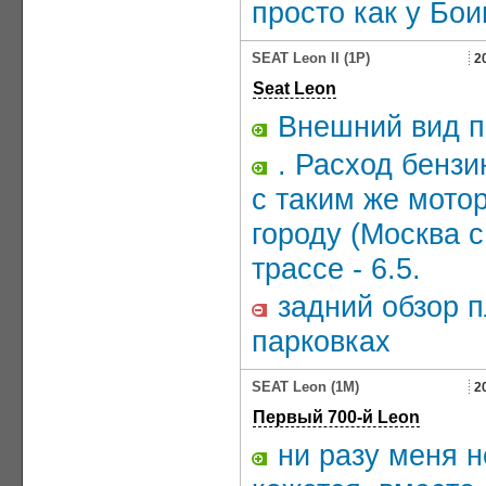
просто как у Бои
SEAT Leon II (1P)
2
Seat Leon
Внешний вид п
. Расход бензи
c таким же мотор
городу (Москва с
трассе - 6.5.
задний обзор п
парковках
SEAT Leon (1M)
2
Первый 700-й Leon
ни разу меня н