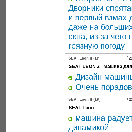
Дворники спрята
и первый взмах д
даже на больших
окна, из-за чего
грязную погоду!
SEAT Leon II (1P)
2
SEAT LEON 2 - Машина дл
Дизайн машины
Очень порадова
SEAT Leon II (1P)
2
SEAT Leon
машина радует 
динамикой