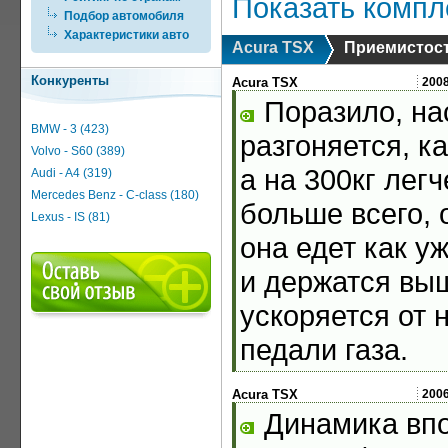
Показать компл
Подбор автомобиля
Характеристики авто
Acura TSX
Приемистос
Конкуренты
Acura TSX
200
Поразило, нас
BMW - 3 (423)
разгоняется, ка
Volvo - S60 (389)
а на 300кг лег
Audi - A4 (319)
Mercedes Benz - C-class (180)
больше всего, 
Lexus - IS (81)
она едет как 
и держатся вы
ускоряется от 
педали газа.
Acura TSX
200
Динамика впол