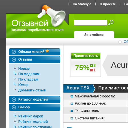
На главную
О проекте
Р
Об
Облако мнений
Приемистость
Отзывы
Acu
3
75%
Новые
1
По моделям
По классам
Юмор
Acura TSX
Приемистос
Добавить отзыв
Максимальная скорость:
Каталог моделей
Разгон до 100 км/ч:
Выбор
Тип двигателя:
Рейтинг марок
Система питания:
Рейтинг моделей
Рейтинг по странам