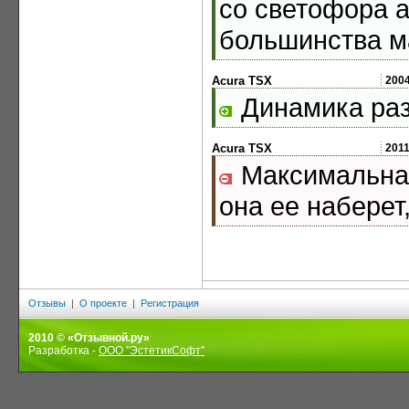
со светофора а
большинства 
Acura TSX
200
Динамика раз
Acura TSX
201
Максимальная
она ее наберет
Отзывы
|
О проекте
|
Регистрация
2010 © «Отзывной.ру»
Разработка -
ООО "ЭстетикСофт"