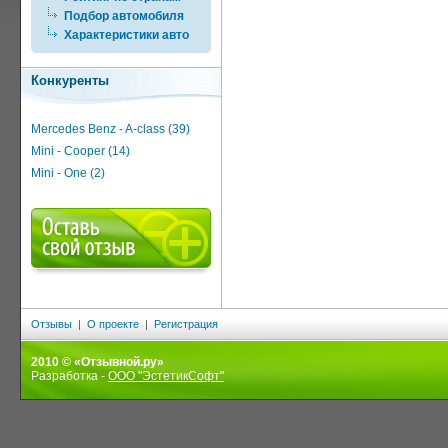
Подбор автомобиля
Характеристики авто
Конкуренты
Mercedes Benz - A-class (39)
Mini - Cooper (14)
Mini - One (2)
Отзывы
|
О проекте
|
Регистрация
2010 © «Отзывной.ру»
Разработка -
ООО "ЭстетикСофт"