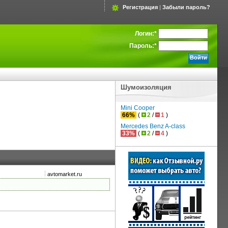
Регистрация
|
Забыли пароль?
Логин:
*
Пароль:
*
Шумоизоляция
Mini Cooper
66%
(
2
/
1
)
Mercedes Benz A-class
33%
(
2
/
4
)
avtomarket.ru