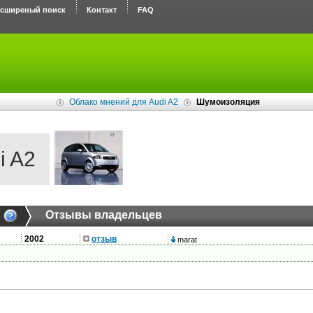
асширеный поиск
Контакт
FAQ
Облако мнений для Audi A2
Шумоизоляция
i A2
Отзывы владельцев
2002
отзыв
marat