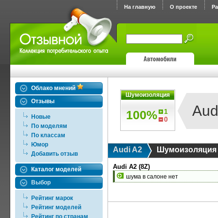
На главную
О проекте
Р
Облако мнений
Шумоизоляция
Отзывы
Aud
1
100%
Новые
0
По моделям
По классам
Юмор
Audi A2
Шумоизоляция
Добавить отзыв
Audi A2 (8Z)
Каталог моделей
шума в салоне нет
Выбор
Рейтинг марок
Рейтинг моделей
Рейтинг по странам