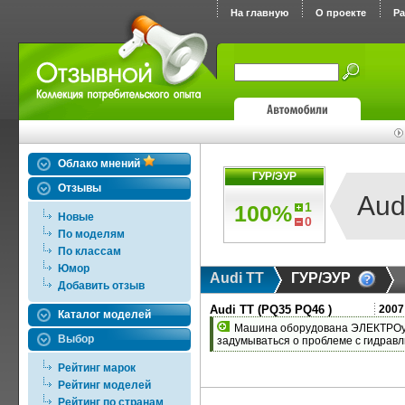
На главную
О проекте
Р
Облако мнений
ГУР/ЭУР
Отзывы
Aud
1
100%
Новые
0
По моделям
По классам
Юмор
Audi TT
ГУР/ЭУР
Добавить отзыв
Audi TT (PQ35 PQ46 )
2007
Каталог моделей
Машина оборудована ЭЛЕКТРОусл
Выбор
задумываться о проблеме с гидравл
Рейтинг марок
Рейтинг моделей
Рейтинг по странам