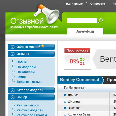
На главную
О проекте
Р
Облако мнений
Просторность
Отзывы
Bent
0
0%
Новые
1
По моделям
По классам
Юмор
Bentley Continental
Про
Добавить отзыв
Габариты:
Каталог моделей
Длина:
5
Выбор
Ширина:
1
Рейтинг марок
Высота:
1
Рейтинг моделей
Колесная база:
2
Рейтинг по странам