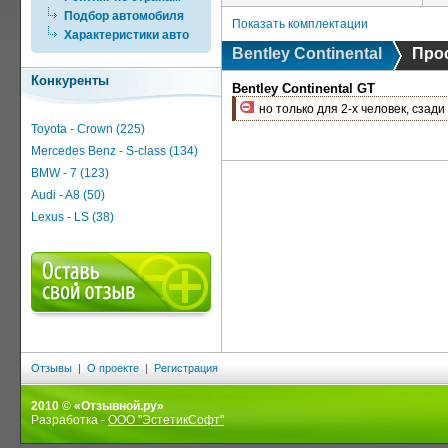
Подбор автомобиля
Показать комплектации
Характеристики авто
Bentley Continental
Про
Конкуренты
Bentley Continental GT
но только для 2-х человек, сзади
Toyota - Crown (225)
Mercedes Benz - S-class (134)
BMW - 7 (123)
Audi - A8 (50)
Lexus - LS (38)
Отзывы
|
О проекте
|
Регистрация
2010 © «Отзывной.ру»
Разработка -
ООО "ЭстетикСофт"