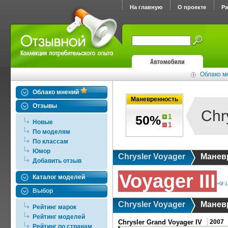
На главную
О проекте
Р
Облако мн
Облако мнений
Маневренность
Отзывы
Chr
1
50%
Новые
1
По моделям
По классам
Юмор
Chrysler Voyager
Манев
Добавить отзыв
Voyager III
Каталог моделей
+0
/
-1
Выбор
Chrysler Voyager
Манев
Рейтинг марок
Рейтинг моделей
Chrysler Grand Voyager IV
2007
Рейтинг по странам