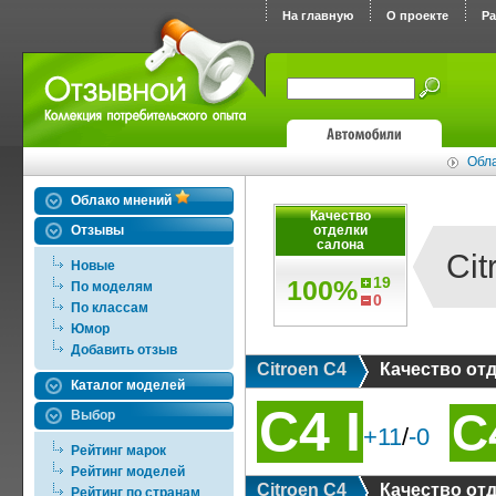
На главную
О проекте
Р
Обла
Облако мнений
Качество
Отзывы
отделки
салона
Cit
Новые
19
100%
По моделям
0
По классам
Юмор
Добавить отзыв
Citroen C4
Качество от
Каталог моделей
C4 I
C4
Выбор
+11
/
-0
Рейтинг марок
Рейтинг моделей
Citroen C4
Качество от
Рейтинг по странам