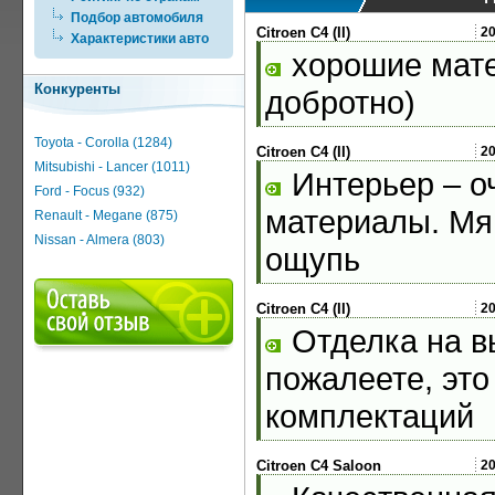
Подбор автомобиля
Citroen C4 (II)
2
Характеристики авто
хорошие мате
Конкуренты
добротно)
Toyota - Corolla (1284)
Citroen C4 (II)
2
Mitsubishi - Lancer (1011)
Интерьер – о
Ford - Focus (932)
материалы. Мяг
Renault - Megane (875)
Nissan - Almera (803)
ощупь
Citroen C4 (II)
2
Отделка на в
пожалеете, это
комплектаций
Citroen C4 Saloon
2