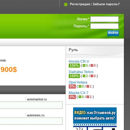
Регистрация
|
Забыли пароль?
Логин:
*
Пароль:
*
Руль
ена
Honda CR-V
100%
(
5
/
0
)
 900$
Daihatsu Terios
100%
(
2
/
0
)
Opel Antara
0%
(
0
/
1
)
Mazda CX-7
0%
(
0
/
2
)
avtomarket.ru
autonews.ru