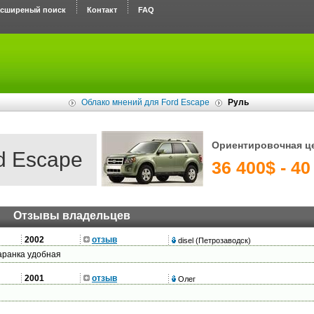
асширеный поиск
Контакт
FAQ
Облако мнений для Ford Escape
Руль
Ориентировочная ц
d Escape
36 400$ - 40
Отзывы владельцев
2002
отзыв
disel
(Петрозаводск)
баранка удобная
2001
отзыв
Олег