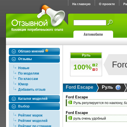
На главную
О проекте
Р
Облако мнений
Руль
Отзывы
For
2
100%
Новые
0
По моделям
По классам
Юмор
Ford Escape
Руль
Добавить отзыв
Ford Escape
Каталог моделей
Руль регулируется по наклону, 
Выбор
Ford Escape
Рейтинг марок
руль очень удобный
Рейтинг моделей
Рейтинг по странам