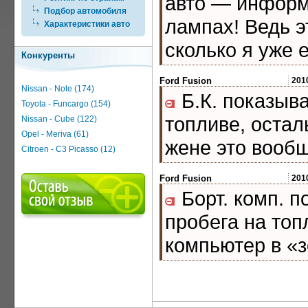
авто — информ
Подбор автомобиля
лампах! Ведь э
Характеристики авто
сколько я уже
Конкуренты
Ford Fusion
201
Nissan - Note (174)
Б.К. показыва
Toyota - Funcargo (154)
топливе, остал
Nissan - Cube (122)
Opel - Meriva (61)
жене это вообщ
Citroen - C3 Picasso (12)
Ford Fusion
201
Борт. комп. 
пробега на топл
компьютер в «з