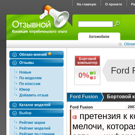
На главную
О проекте
Р
Облак
Облако мнений
Бортовой
Отзывы
компьютер
Ford 
Новые
0
0%
3
По моделям
По классам
Юмор
Добавить отзыв
Ford Fusion
Бортовой 
Каталог моделей
Отрицательные отзывы в
Ford Fusion
200
Выбор
претензия к к
Рейтинг марок
мелочи, котора
Рейтинг моделей
Рейтинг по странам