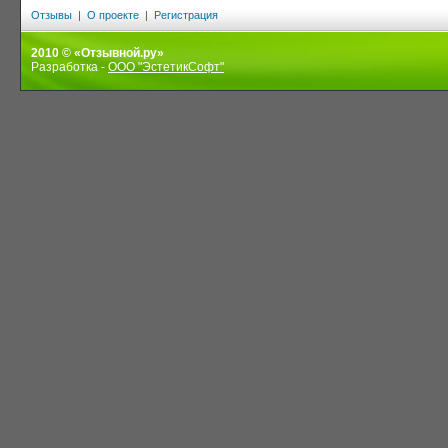
Отзывы
|
О проекте
|
Регистрация
2010 © «Отзывной.ру»
Разработка -
ООО "ЭстетикСофт"