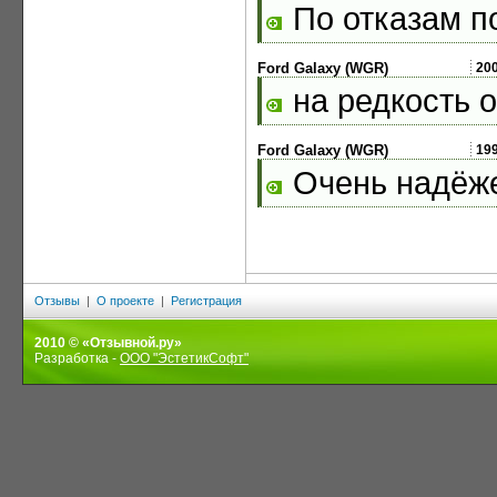
По отказам п
Ford Galaxy (WGR)
20
на редкость 
Ford Galaxy (WGR)
19
Очень надёж
Отзывы
|
О проекте
|
Регистрация
2010 © «Отзывной.ру»
Разработка -
ООО "ЭстетикСофт"