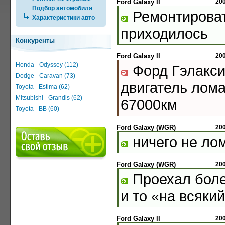
Ford Galaxy II
20
Подбор автомобиля
Ремонтироват
Характеристики авто
приходилось
Конкуренты
Ford Galaxy II
20
Honda - Odyssey (112)
Форд Гэлакси
Dodge - Caravan (73)
двигатель лом
Toyota - Estima (62)
Mitsubishi - Grandis (62)
67000км
Toyota - BB (60)
Ford Galaxy (WGR)
20
ничего не ло
Ford Galaxy (WGR)
20
Проехал более
и то «на всяки
Ford Galaxy II
20