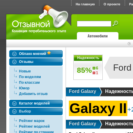
На главную
О проекте
Р
Облако мнений
Надежность
Отзывы
Ford
6
85%
Новые
1
По моделям
По классам
Юмор
Ford Galaxy
Надежност
Добавить отзыв
Galaxy II
Каталог моделей
+
Выбор
Рейтинг марок
Ford Galaxy
Надежност
Рейтинг моделей
Рейтинг по странам