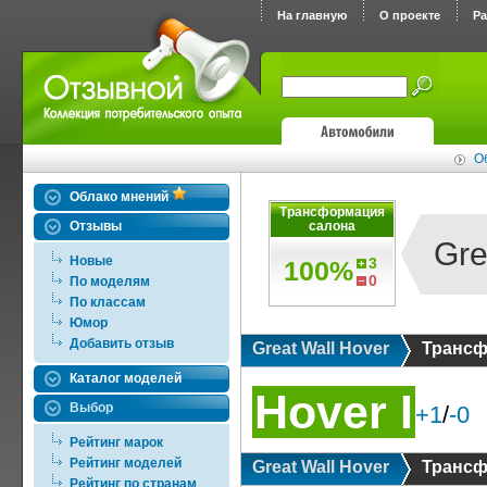
На главную
О проекте
Р
Об
Облако мнений
Трансформация
Отзывы
салона
Gre
Новые
3
100%
0
По моделям
По классам
Юмор
Добавить отзыв
Great Wall Hover
Трансф
Каталог моделей
Hover I
Выбор
+1
/
-0
Рейтинг марок
Рейтинг моделей
Great Wall Hover
Трансф
Рейтинг по странам