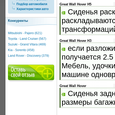
Подбор автомобиля
Great Wall Hover H5
Характеристики авто
Сиденья раск
раскладываютс
Конкуренты
трансформаци
Mitsubishi - Pajero (621)
Toyota - Land Cruiser (567)
Great Wall Hover H3
Suzuki - Grand Vitara (469)
если разложи
Kia - Sorento (458)
получается 2.5
Land Rover - Discovery (379)
Мебель, удочки
машине однов
Great Wall Hover
Сиденья задни
размеры багаж