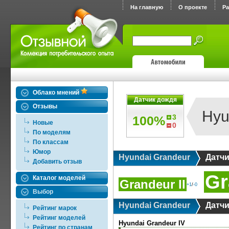
На главную
О проекте
Р
Облако мнений
Датчик дождя
Отзывы
Hyu
3
100%
Новые
0
По моделям
По классам
Юмор
Hyundai Grandeur
Датчи
Добавить отзыв
Gr
Каталог моделей
Grandeur II
+1
/
-0
Выбор
Hyundai Grandeur
Датчи
Рейтинг марок
Рейтинг моделей
Hyundai Grandeur IV
Рейтинг по странам