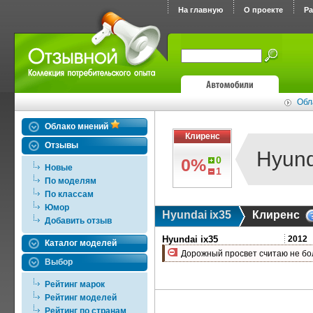
На главную
О проекте
Р
Обл
Облако мнений
Клиренс
Отзывы
Hyund
0
0%
Новые
1
По моделям
По классам
Юмор
Hyundai ix35
Клиренс
Добавить отзыв
Hyundai ix35
2012
Каталог моделей
Дорожный просвет считаю не бо
Выбор
Рейтинг марок
Рейтинг моделей
Рейтинг по странам