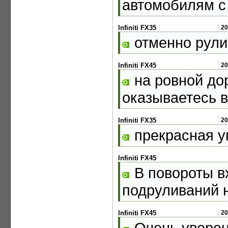
автомобилям с
Infiniti FX35
20
отменно рули
Infiniti FX45
20
на ровной дор
оказываетесь в
Infiniti FX35
20
прекрасная у
Infiniti FX45
В повороты вх
подруливаний н
Infiniti FX45
20
Очень уверен