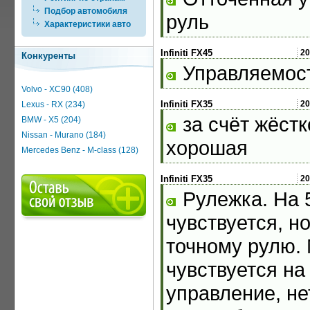
Подбор автомобиля
руль
Характеристики авто
Infiniti FX45
20
Конкуренты
Управляемост
Volvo - XC90 (408)
Infiniti FX35
20
Lexus - RX (234)
за счёт жёстк
BMW - X5 (204)
Nissan - Murano (184)
хорошая
Mercedes Benz - M-class (128)
Infiniti FX35
20
Рулежка. На 5
чувствуется, н
точному рулю.
чувствуется на
управление, не