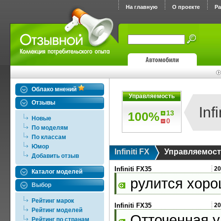
На главную
О проекте
Р
Облако мнений
Управляемость
Отзывы
Inf
13
100%
Новые
0
По моделям
По классам
Юмор
Infiniti FX
Управляемос
Добавить отзыв
Infiniti FX35
20
Каталог моделей
рулится хор
Выбор
Рейтинг марок
Infiniti FX35
20
Рейтинг моделей
Отточенная у
Рейтинг по странам