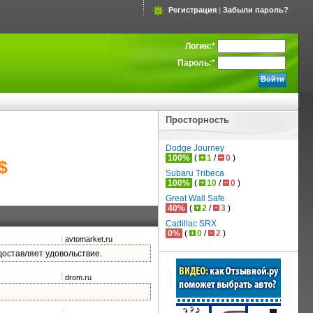
Регистрация
|
Забыли пароль?
Логин:
*
Пароль:
*
Просторность
Dodge Journey
100%
(
1
/
0
)
$
Subaru Tribeca
100%
(
10
/
0
)
Great Wall Safe
40%
(
2
/
3
)
Cadillac SRX
0%
(
0
/
2
)
avtomarket.ru
 доставляет удовольствие.
drom.ru