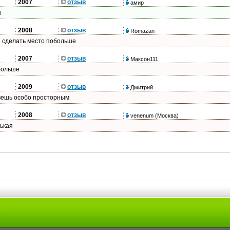
2007
отзыв
амир
н
2008
отзыв
Romazan
ы сделать место побольше
2007
отзыв
Максон111
больше
2009
отзыв
Дмитрий
овешь особо просторным
2008
отзыв
venenum
(Москва)
ькая