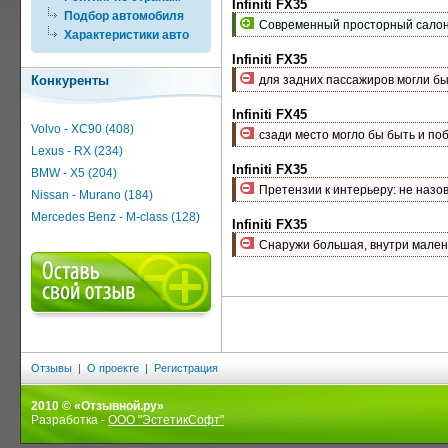
Infiniti FX35
Подбор автомобиля
Современный просторный сало
Характеристики авто
Infiniti FX35
Конкуренты
для задних пассажиров могли б
Infiniti FX45
Volvo - XC90 (408)
сзади место могло бы быть и по
Lexus - RX (234)
Infiniti FX35
BMW - X5 (204)
Претензии к интерьеру: не наз
Nissan - Murano (184)
Mercedes Benz - M-class (128)
Infiniti FX35
Снаружи большая, внутри мален
Отзывы
|
О проекте
|
Регистрация
2010 © «Отзывной.ру»
Разработка -
ООО "ЭстетикСофт"