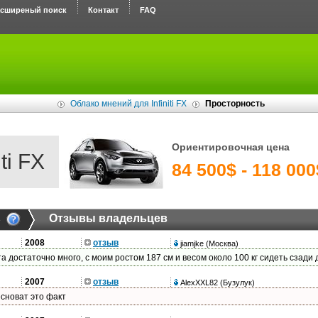
асширеный поиск
Контакт
FAQ
Облако мнений для Infiniti FX
Просторность
Ориентировочная цена
iti FX
84 500$ - 118 000
ь
Отзывы владельцев
2008
отзыв
jiamjke
(Москва)
а достаточно много, с моим ростом 187 см и весом около 100 кг сидеть сзади
2007
отзыв
AlexXXL82
(Бузулук)
есноват это факт