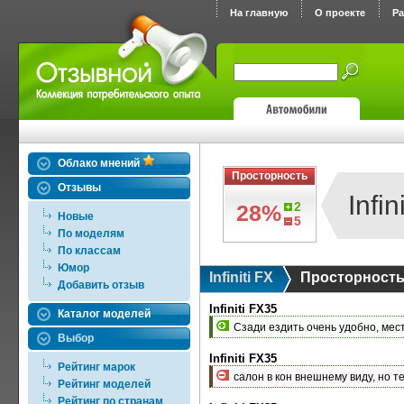
На главную
О проекте
Р
Облако мнений
Просторность
Отзывы
Infin
2
28%
Новые
5
По моделям
По классам
Юмор
Infiniti FX
Просторност
Добавить отзыв
Infiniti FX35
Каталог моделей
Сзади ездить очень удобно, мест
Выбор
Infiniti FX35
Рейтинг марок
салон в кон внешнему виду, но т
Рейтинг моделей
Рейтинг по странам