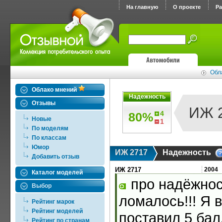
На главную
О проекте
Р
Обл
Облако мнений
Надежность
Отзывы
ИЖ 
4
80%
Новые
1
По моделям
По классам
Юмор
ИЖ 2717
Надежность
Добавить отзыв
ИЖ 2717
2004
Каталог моделей
про надёжнос
Выбор
ломалось!!! Я 
Рейтинг марок
Рейтинг моделей
поставил 5 бал
Рейтинг по странам