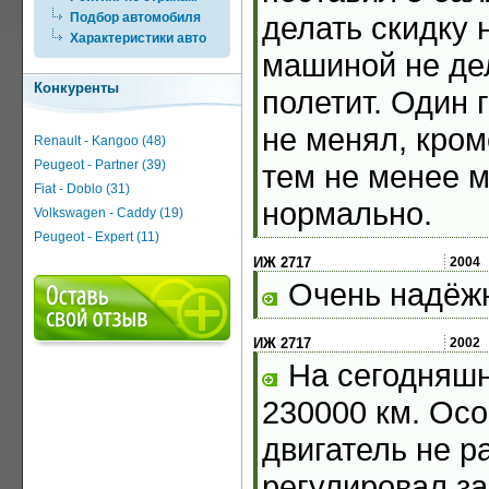
Подбор автомобиля
делать скидку н
Характеристики авто
машиной не дел
Конкуренты
полетит. Один 
не менял, кро
Renault - Kangoo (48)
Peugeot - Partner (39)
тем не менее 
Fiat - Doblo (31)
нормально.
Volkswagen - Caddy (19)
Peugeot - Expert (11)
ИЖ 2717
2004
Очень надёжн
ИЖ 2717
2002
На сегодняшн
230000 км. Осо
двигатель не р
регулировал за