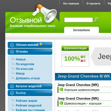
На главную
О проекте
Р
Облако мнений
Шумоизоляция
Отзывы
Jee
6
100%
Новые
0
По моделям
По классам
Юмор
Jeep Grand Cherokee III WK
Добавить отзыв
Jeep Grand Cherokee (WK)
Каталог моделей
Хорошая шумоизоляция.
Выбор
Jeep Grand Cherokee (WK)
Рейтинг марок
Шумоизоляция – хорошая
Рейтинг моделей
Рейтинг по странам