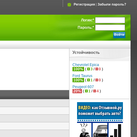
Регистрация
|
Забыли пароль?
Логин:
*
Пароль:
*
Устойчивость
Chevrolet Epica
100%
(
3
/
0
)
Ford Taurus
100%
(
1
/
0
)
Peugeot 607
20%
(
1
/
4
)