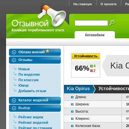
На главную
О проекте
Р
Облако мнений
Устойчивость
Отзывы
Kia 
4
66%
Новые
2
По моделям
По классам
Юмор
Kia Opirus
Устойчивост
Добавить отзыв
о
Длина:
Каталог моделей
Ширина:
1
Выбор
о
Высота:
Рейтинг марок
о
Клиренс:
Рейтинг моделей
Колесная база:
2
Рейтинг по странам