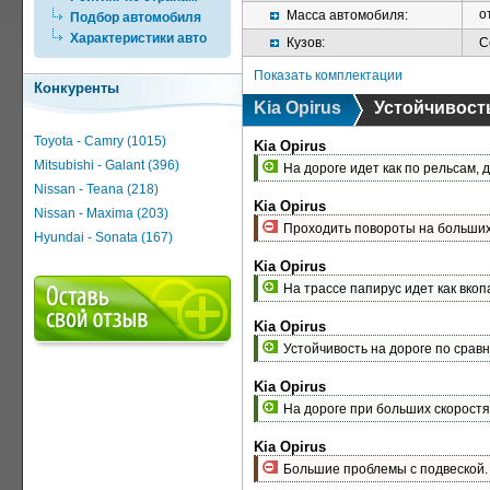
о
Масса автомобиля:
Подбор автомобиля
Характеристики авто
Кузов:
С
Показать комплектации
Конкуренты
Kia Opirus
Устойчивост
Toyota - Camry (1015)
Kia Opirus
Mitsubishi - Galant (396)
На дороге идет как по рельсам, 
Nissan - Teana (218)
Kia Opirus
Nissan - Maxima (203)
Проходить повороты на больших 
Hyundai - Sonata (167)
Kia Opirus
На трассе папирус идет как вко
Kia Opirus
Устойчивость на дороге по срав
Kia Opirus
На дороге при больших скоростях 
Kia Opirus
Большие проблемы с подвеской.