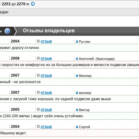
т
2253
до
2270
кг.
едан
ь
Отзывы владельцев
2004
отзыв
Руслан
держит дорогу отлично
2008
отзыв
Анатолий.
(Краснодар)
скоростях не комфортно из за больших размеров и мягкости подвески (машин
2007
отзыв
Мюллер
панный - не шелохнется
2007
отзыв
мюллер
нению с лагуной тоже хорошая, по задней подвеске даже выше
2005
отзыв
Виктор
(160-200 км/час ) ведет себя очень устойчиво.
2004
отзыв
Сергей
 Машину ведет.