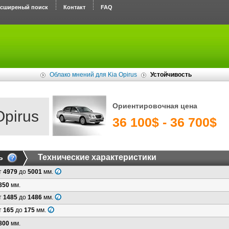
асширеный поиск
Контакт
FAQ
Облако мнений для Kia Opirus
Устойчивость
Ориентировочная цена
Opirus
36 100$ - 36 700$
ь
Технические характеристики
т
4979
до
5001
мм.
850
мм.
т
1485
до
1486
мм.
т
165
до
175
мм.
800
мм.