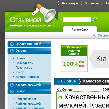
На главную
О проекте
Р
Облако 
Облако мнений
Качество
Отзывы
отделки
салона
Kia
Новые
6
100%
По моделям
0
По классам
Юмор
Добавить отзыв
Kia Opirus
Качество от
Каталог моделей
Kia Opirus
200
Выбор
Качественные
Рейтинг марок
мелочей. Краси
Рейтинг моделей
Рейтинг по странам