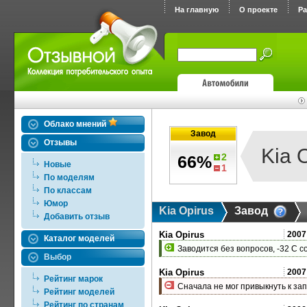
На главную
О проекте
Р
Облако мнений
Завод
Отзывы
Kia 
2
66%
Новые
1
По моделям
По классам
Юмор
Kia Opirus
Завод
Добавить отзыв
Kia Opirus
2007
Каталог моделей
Заводится без вопросов, -32 С с
Выбор
Kia Opirus
2007
Рейтинг марок
Сначала не мог привыкнуть к зап
Рейтинг моделей
Рейтинг по странам