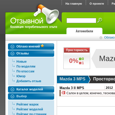
На главную
О проекте
Р
Облако
Облако мнений
Просторность
Отзывы
Maz
0
0%
Новые
1
По моделям
По классам
Юмор
Mazda 3 MPS
Просторн
Добавить отзыв
Mazda 3 II MPS
2012
Каталог моделей
Салон в целом, конечно, теснова
Выбор
Рейтинг марок
Рейтинг моделей
Рейтинг по странам