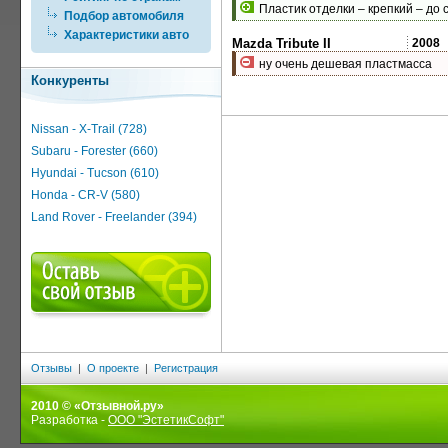
Пластик отделки – крепкий – до 
Подбор автомобиля
Характеристики авто
Mazda Tribute II
2008
ну очень дешевая пластмасса
Конкуренты
Nissan - X-Trail (728)
Subaru - Forester (660)
Hyundai - Tucson (610)
Honda - CR-V (580)
Land Rover - Freelander (394)
Отзывы
|
О проекте
|
Регистрация
2010 © «Отзывной.ру»
Разработка -
ООО "ЭстетикСофт"