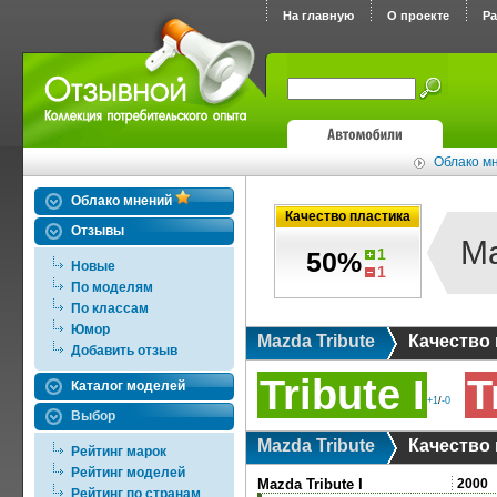
На главную
О проекте
Р
Облако мн
Облако мнений
Качество пластика
Отзывы
Ma
1
50%
Новые
1
По моделям
По классам
Юмор
Mazda Tribute
Качество 
Добавить отзыв
Tribute I
T
Каталог моделей
+1
/
-0
Выбор
Mazda Tribute
Качество 
Рейтинг марок
Рейтинг моделей
Mazda Tribute I
2000
Рейтинг по странам