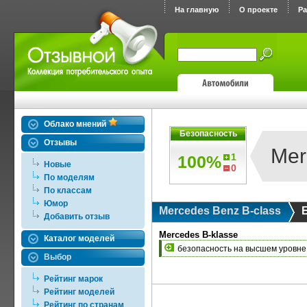
На главную
О проекте
Р
Облако мнений
Безопасность
Отзывы
Mer
1
100%
Новые
0
По моделям
По классам
Юмор
Mercedes Benz B-class
Добавить отзыв
Mercedes B-klasse
Каталог моделей
безопасность на высшем уровне
Выбор
Рейтинг марок
Рейтинг моделей
Рейтинг по странам