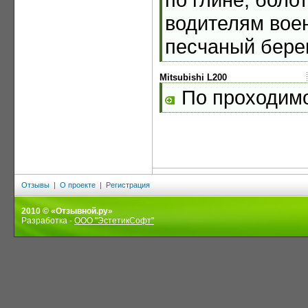
водителям вое
песчаный берег
Mitsubishi L200
По проходимо
Отзывы
|
О проекте
|
Регистрация
2010 © «Отзывной.ру»
Разработка -
ООО "ЭстетикСофт"