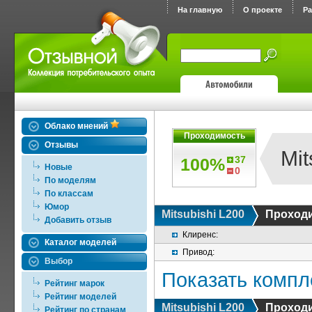
На главную
О проекте
Р
Облако мнений
Проходимость
Отзывы
Mit
37
100%
Новые
0
По моделям
По классам
Юмор
Mitsubishi L200
Проход
Добавить отзыв
Клиренс:
Каталог моделей
Привод:
Выбор
Показать компл
Рейтинг марок
Рейтинг моделей
Mitsubishi L200
Проход
Рейтинг по странам