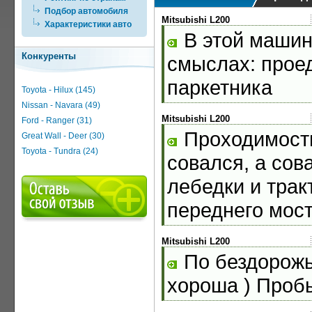
Подбор автомобиля
Mitsubishi L200
Характеристики авто
В этой машинк
Конкуренты
смыслах: прое
паркетника
Toyota - Hilux (145)
Nissan - Navara (49)
Mitsubishi L200
Ford - Ranger (31)
Проходимость
Great Wall - Deer (30)
Toyota - Tundra (24)
совался, а сов
лебедки и трак
переднего мост
Mitsubishi L200
По бездорожь
хороша ) Проб