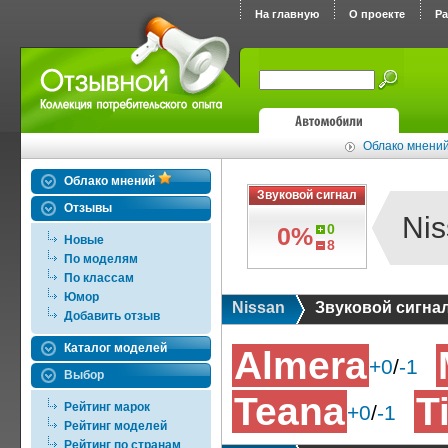
На главную
О проекте
Р
Облако мнений
Облако мнений
Звуковой сигнал
Отзывы
Ni
0
0%
Новые
8
По моделям
По классам
Юмор
Nissan
Звуковой сигна
Добавить отзыв
Каталог моделей
Almera
+0
/
-1
Выбор
Teana
T
Рейтинг марок
+0
/
-1
Рейтинг моделей
Рейтинг по странам