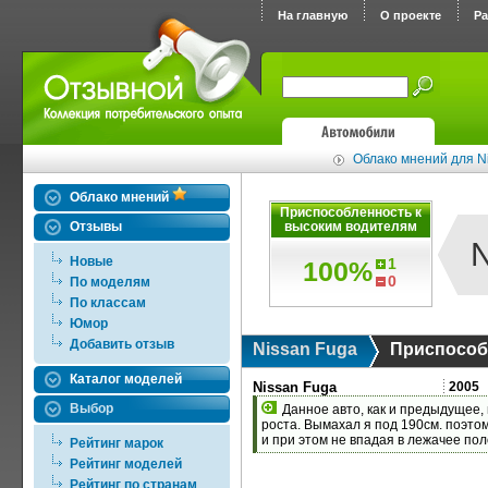
На главную
О проекте
Р
Облако мнений для N
Облако мнений
Приспособленность к
Отзывы
высоким водителям
N
Новые
1
100%
0
По моделям
По классам
Юмор
Добавить отзыв
Nissan Fuga
Приспособ
Каталог моделей
Положительные отзывы в
Nissan Fuga
2005
Выбор
Данное авто, как и предыдущее,
роста. Вымахал я под 190см. поэто
и при этом не впадая в лежачее по
Рейтинг марок
Рейтинг моделей
Рейтинг по странам