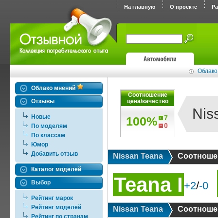
На главную
О проекте
Р
Облако
Облако мнений
Соотношение
Отзывы
цена/качество
Nis
Новые
7
100%
0
По моделям
По классам
Юмор
Добавить отзыв
Nissan Teana
Соотношен
Каталог моделей
Teana I
Выбор
+2
/
-0
Рейтинг марок
Рейтинг моделей
Nissan Teana
Соотношен
Рейтинг по странам