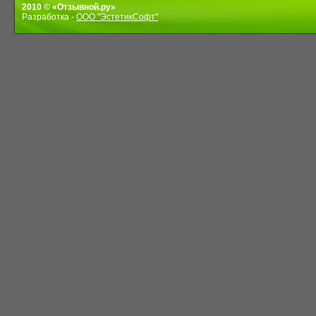
2010 © «Отзывной.ру»
Разработка -
ООО "ЭстетикСофт"