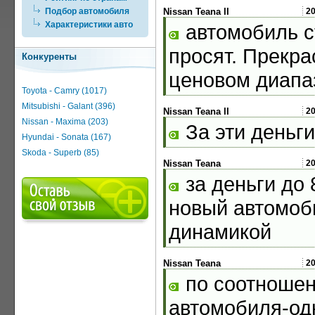
Положительные отзывы в
Подбор автомобиля
Nissan Teana II
2
Характеристики авто
автомобиль ст
просят. Прекр
Конкуренты
ценовом диапа
Toyota - Camry (1017)
Mitsubishi - Galant (396)
Nissan Teana II
2
Nissan - Maxima (203)
За эти деньг
Hyundai - Sonata (167)
Skoda - Superb (85)
Nissan Teana
2
за деньги до 
новый автомоб
динамикой
Nissan Teana
2
по соотношен
автомобиля-од