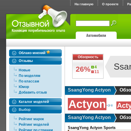
На главную
О проекте
Р
Облако мнений
Обзорность
Отзывы
Ssa
4
26%
Новые
11
По моделям
По классам
Юмор
SsangYong Actyon
Обзо
Добавить отзыв
Actyon
Каталог моделей
Acty
+2
/
-8
Выбор
SsangYong Actyon
Обзо
Рейтинг марок
Рейтинг моделей
SsangYong Actyon Sports
Рейтинг по странам