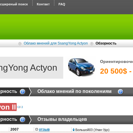
асширеный поиск
Контакт
FAQ
Облако мнений для SsangYong Actyon
Обзорность
Ориентировочн
ngYong Actyon
20 500$ -
рность
Облако мнений по поколениям
on II
+2
/
-3
рность
Отзывы владельцев
2007
отзыв
Большой03
(Улан-Удэ)