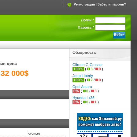
Регистрация
|
Забыли пароль?
Логин:
*
Пароль:
*
Обзорность
ая цена
Citroen C-Crosser
100%
(
3
/
0
)
 32 000$
Jeep Liberty
100%
(
2
/
0
)
Opel Antara
0%
(
0
/
3
)
Hyundai ix35
0%
(
0
/
1
)
drom.ru