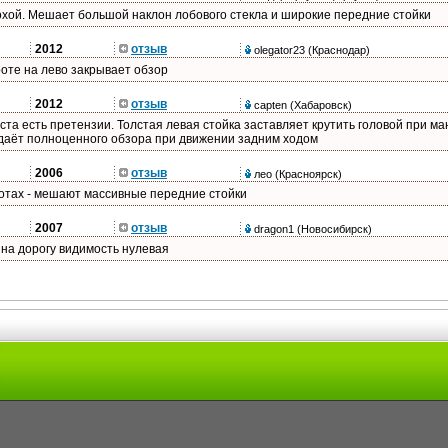
охой. Мешает большой наклон лобового стекла и широкие передние стойки
2012
отзыв
olegator23
(Краснодар)
оте на лево закрывает обзор
2012
отзыв
capten
(Хабаровск)
ста есть претензии. Толстая левая стойка заставляет крутить головой при м
 даёт полноценного обзора при движении задним ходом
2006
отзыв
лео
(Красноярск)
отах - мешают массивные передние стойки
2007
отзыв
dragon1
(Новосибирск)
на дорогу видимость нулевая