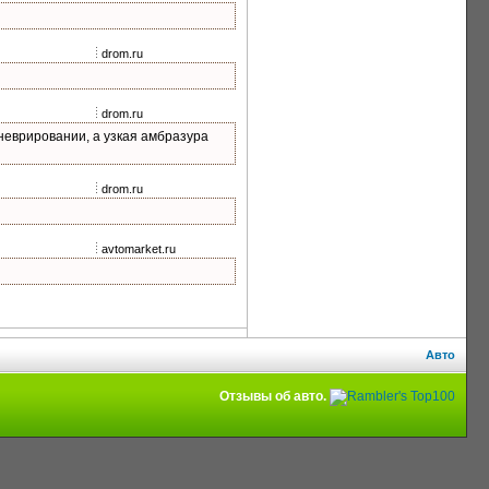
drom.ru
drom.ru
аневрировании, а узкая амбразура
drom.ru
avtomarket.ru
Авто
Отзывы об авто.