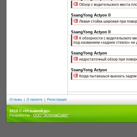
Обзор с водительского места пл
SsangYong Actyon II
Левая стойка широкая при повор
SsangYong Actyon II
К обзорности с водительского ме
под названием «заднее стекло» не
SsangYong Actyon
недостаточный обзор при повор
SsangYong Actyon
Когда пытаешься выехать задом 
Отзывы
|
О проекте
|
Регистрация
2010 © «Отзывной.ру»
Разработка -
ООО "ЭстетикСофт"