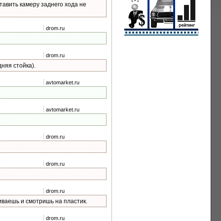
тавить камеру заднего хода не
drom.ru
drom.ru
няя стойка).
avtomarket.ru
avtomarket.ru
drom.ru
drom.ru
drom.ru
чиваешь и смотришь на пластик.
drom.ru