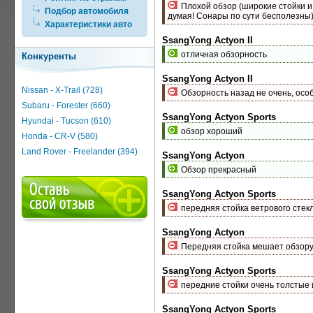
Плохой обзор (широкие стойки и 
Подбор автомобиля
думая! Сонары по сути бесполезны
Характеристики авто
SsangYong Actyon II
отличная обзорность
Конкуренты
SsangYong Actyon II
Nissan - X-Trail (728)
Обзорность назад не очень, особ
Subaru - Forester (660)
SsangYong Actyon Sports
Hyundai - Tucson (610)
обзор хороший
Honda - CR-V (580)
Land Rover - Freelander (394)
SsangYong Actyon
Обзор прекрасный
SsangYong Actyon Sports
передняя стойка ветрового стек
SsangYong Actyon
Передняя стойка мешает обзору
SsangYong Actyon Sports
передние стойки очень толстые и
SsangYong Actyon Sports