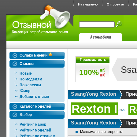
На главную
О проекте
Р
Облако мнений
Приемистость
Отзывы
Ssa
9
100%
Новые
0
По моделям
По классам
Юмор
SsangYong Rexton
При
Добавить отзыв
Rexton I
R
Каталог моделей
+5
/
-0
Выбор
SsangYong Rexton
При
Рейтинг марок
Рейтинг моделей
Максимальная скорость:
Рейтинг по странам