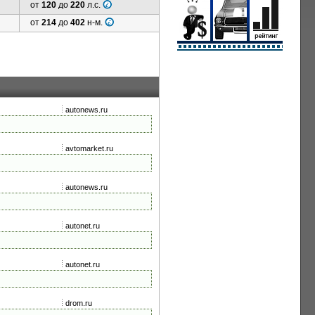
от
120
до
220
л.с.
от
214
до
402
н-м.
autonews.ru
avtomarket.ru
autonews.ru
autonet.ru
autonet.ru
drom.ru