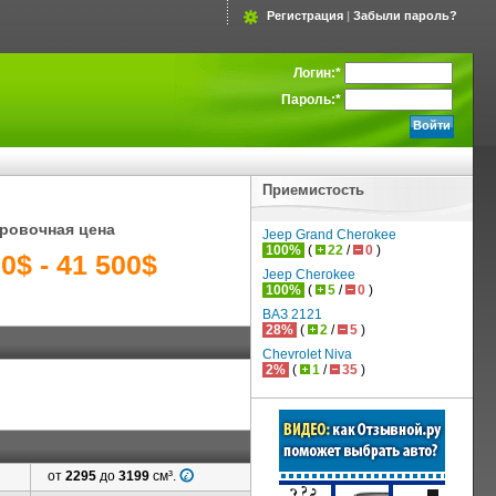
Регистрация
|
Забыли пароль?
Логин:
*
Пароль:
*
Приемистость
ровочная цена
Jeep Grand Cherokee
100%
(
22
/
0
)
0$ - 41 500$
Jeep Cherokee
100%
(
5
/
0
)
ВАЗ 2121
28%
(
2
/
5
)
Chevrolet Niva
2%
(
1
/
35
)
от
2295
до
3199
см³.