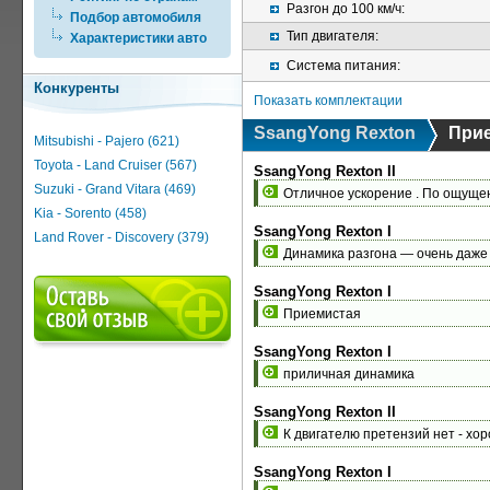
Разгон до 100 км/ч:
Подбор автомобиля
Тип двигателя:
Характеристики авто
Система питания:
Конкуренты
Показать комплектации
SsangYong Rexton
При
Mitsubishi - Pajero (621)
Toyota - Land Cruiser (567)
SsangYong Rexton II
Suzuki - Grand Vitara (469)
Отличное ускорение . По ощущен
Kia - Sorento (458)
SsangYong Rexton I
Land Rover - Discovery (379)
Динамика разгона — очень даже
SsangYong Rexton I
Приемистая
SsangYong Rexton I
приличная динамика
SsangYong Rexton II
К двигателю претензий нет - хо
SsangYong Rexton I