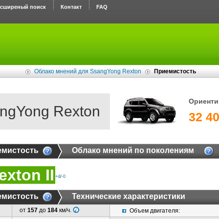
асширеный поиск
Контакт
FAQ
Облако мнений для SsangYong Rexton
Приемистость
Ориенти
ngYong Rexton
32 40
емистость
Облако мнений по поколениям
exton II
+4
/
-0
емистость
Технические характеристики
от
157
до
184
км/ч.
Объем двигателя: