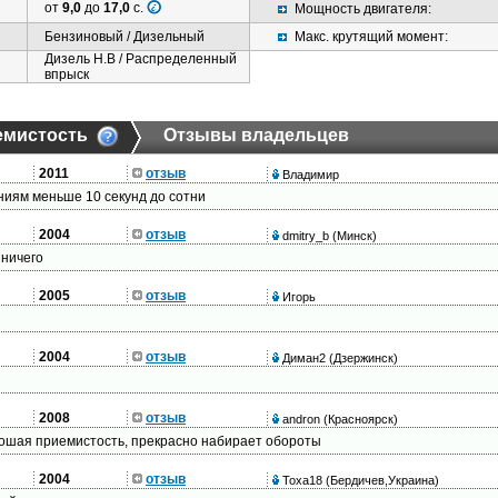
от
9,0
до
17,0
с.
Мощность двигателя:
Бензиновый / Дизельный
Макс. крутящий момент:
Дизель Н.В / Распределенный
впрыск
емистость
Отзывы владельцев
2011
отзыв
Владимир
иям меньше 10 секунд до сотни
2004
отзыв
dmitry_b
(Минск)
 ничего
2005
отзыв
Игорь
2004
отзыв
Диман2
(Дзержинск)
2008
отзыв
andron
(Красноярск)
рошая приемистость, прекрасно набирает обороты
2004
отзыв
Тоха18
(Бердичев,Украина)