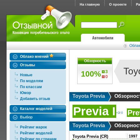
На главную
О проекте
Р
Облак
Облако мнений
Обзорность
Отзывы
Toy
3
100%
Новые
0
По моделям
По классам
Юмор
Toyota Previa
Обзорнос
Добавить отзыв
Previa I
Каталог моделей
Pre
+2
/
-0
Выбор
Toyota Previa
Обзорнос
Рейтинг марок
Рейтинг моделей
Toyota Previa (CR)
1997
Рейтинг по странам