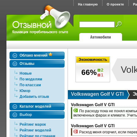
На главную
О проекте
Р
Облако мнений
Экономичность
Отзывы
Vol
2
66%
Новые
1
По моделям
По классам
Юмор
Volkswagen Golf V GTI
Э
Добавить отзыв
Volkswagen Golf V GTI
Каталог моделей
По расходу пока не понял компью
Выбор
включенных фарах и климате. Учит
Рейтинг марок
Volkswagen Golf V GTI
Рейтинг моделей
Расход меня огорчил, если перев
Рейтинг по странам