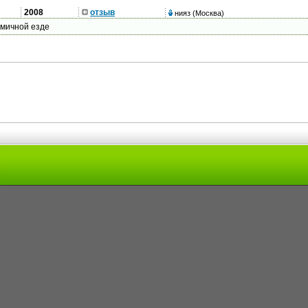
2008
отзыв
нияз
(Москва)
амичной езде