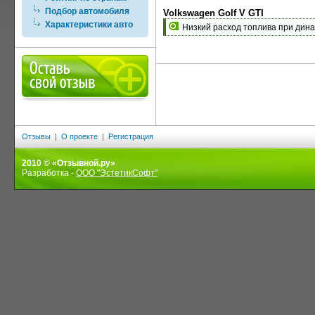
Подбор автомобиля
Volkswagen Golf V GTI
Характеристики авто
Низкий расход топлива при дин
Отзывы
|
О проекте
|
Регистрация
2010 © «Отзывной.ру»
Разработка -
ООО "ЭстетикСофт"