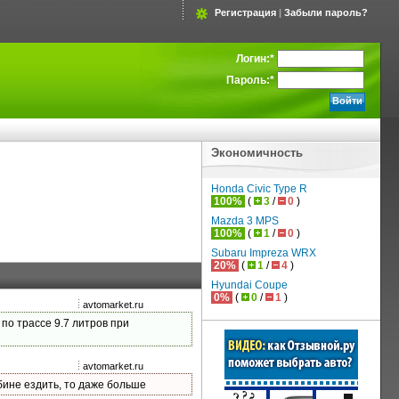
Регистрация
|
Забыли пароль?
Логин:
*
Пароль:
*
Экономичность
Honda Civic Type R
100%
(
3
/
0
)
Mazda 3 MPS
100%
(
1
/
0
)
Subaru Impreza WRX
20%
(
1
/
4
)
Hyundai Coupe
0%
(
0
/
1
)
avtomarket.ru
по трассе 9.7 литров при
avtomarket.ru
бине ездить, то даже больше