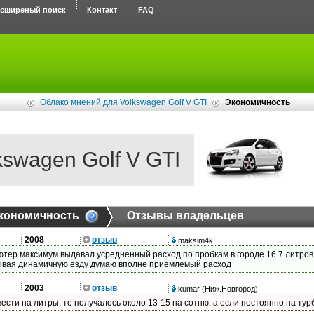
асширеный поиск
Контакт
FAQ
Облако мнений для Volkswagen Golf V GTI
Экономичность
kswagen Golf V GTI
кономичность
Отзывы владельцев
2008
отзыв
maksim4k
тер максимум выдавал усредненный расход по пробкам в городе 16.7 литров 
ывая динамичную езду думаю вполне приемлемый расход
2003
отзыв
kumar
(Ниж.Новгород)
ести на литры, то получалось около 13-15 на сотню, а если постоянно на тур