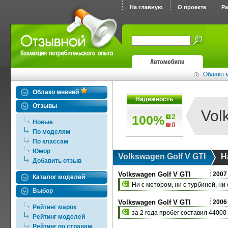
На главную
О проекте
Р
Облако м
Облако мнений
Надежность
Отзывы
Vol
2
100%
Новые
0
По моделям
По классам
Юмор
Volkswagen Golf V GTI
Н
Добавить отзыв
Volkswagen Golf V GTI
2007
Каталог моделей
Ни с мотором, ни с турбиной, ни
Выбор
Volkswagen Golf V GTI
2006
Рейтинг марок
за 2 года пробег составил 44000
Рейтинг моделей
Рейтинг по странам