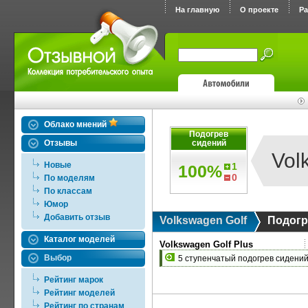
На главную
О проекте
Р
Облако мнений
Подогрев
Отзывы
сидений
Vol
Новые
1
100%
0
По моделям
По классам
Юмор
Добавить отзыв
Volkswagen Golf
Подогр
Каталог моделей
Volkswagen Golf Plus
Выбор
5 ступенчатый подогрев сидений
Рейтинг марок
Рейтинг моделей
Рейтинг по странам