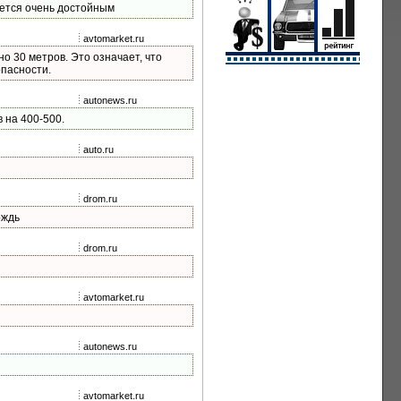
ается очень достойным
avtomarket.ru
о 30 метров. Это означает, что
опасности.
autonews.ru
 на 400-500.
auto.ru
drom.ru
ождь
drom.ru
avtomarket.ru
autonews.ru
avtomarket.ru