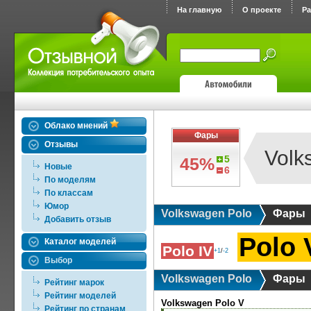
На главную
О проекте
Р
Облако мнений
Фары
Отзывы
Volk
5
45%
Новые
6
По моделям
По классам
Юмор
Volkswagen Polo
Фары
Добавить отзыв
Polo 
Каталог моделей
Polo IV
+1
/
-2
Выбор
Volkswagen Polo
Фары
Рейтинг марок
Рейтинг моделей
Volkswagen Polo V
Рейтинг по странам