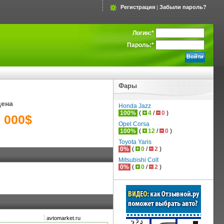
Регистрация
|
Забыли пароль?
Логин:
*
Пароль:
*
Фары
цена
Honda Jazz
100%
(
4
/
0
)
0 000$
Opel Corsa
100%
(
12
/
0
)
Toyota Yaris
0%
(
0
/
2
)
Mitsubishi Colt
0%
(
0
/
2
)
avtomarket.ru