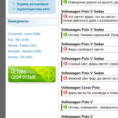
Освещение дороги на высоте, даж
Подбор автомобиля
Характеристики авто
Volkswagen Polo V Sedan
что светят фары, что не светят 
ночью двигаться даже с разрешённ
Конкуренты
Volkswagen Polo V Sedan
Chevrolet - Aveo (288)
Оптика. Никаких нареканий. Прав
Kia - Rio (234)
Volkswagen Polo V Sedan
Skoda - Fabia (192)
Фары слабовато светят
Renault - Symbol (186)
Honda - Fit (163)
Volkswagen Polo V Sedan
Слабый свет, фары светят слабо
Volkswagen Polo V Sedan
ближний свет фар, да светит он 
Volkswagen Cross Polo
фары могли бы назаводе и помо
Volkswagen Polo V
Оптика, освещение - прекрасное
Volkswagen Polo V