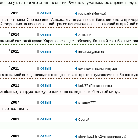
е при учете того что стоят галогенки. Вместе с туманками освещение получ
2011
отзыв
rus-park
(Москва)
— нет разницы. Слепые они. Максимальная дальность ближнего света примерн
ой скоростью по неосвещённой трассе невозможно из-за высокой аварийной 
2010
отзыв
Алексей
ильный световой пучок. Хорошо освещает обочину. Дальний свет бьёт метров
2011
отзыв
mihas33@mail.ru
2011
отзыв
swedswed
(калининград)
вато на мой вгляд приходится подсвечивать противотуманками особенно в д
2012
отзыв
kola77
(Прокопьевск)
слабенько, в сырую погоду практически не видно это большой минус.
2007
отзыв
максим777
щнее поставить
2009
отзыв
Сергей
.
2009
отзыв
phoenixw23r
(Днепропетровск)