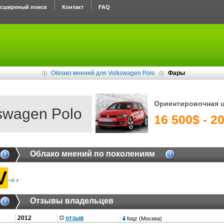
асширеный поиск
Контакт
FAQ
Облако мнений для Volkswagen Polo
Фары
Ориентировочная 
swagen Polo
16 500$ - 2
Облако мнений по поколениям
V
+4
/
-4
Отзывы владельцев
2012
отзыв
foqz
(Москва)