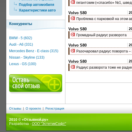
гигантским («спасибо» №1, швед
Подбор автомобиля
Характеристики авто
Volvo S80
2
Проблема с парковкой на этом а
Конкуренты
Volvo S80
2
Громадный радиус разворота
BMW - 5 (602)
Audi - A6 (331)
Volvo S80
2
Mercedes Benz - E-class (315)
Разочаровал радиус поворота – к
Nissan - Skyline (133)
Volvo S80
2
Lexus - GS (100)
Радиус разворота тоже не радуе
Отзывы
|
О проекте
|
Регистрация
2010 © «Отзывной.ру»
Разработка -
ООО "ЭстетикСофт"