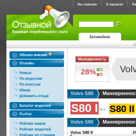
На главную
О проекте
Р
Облако мнений
Маневренность
Отзывы
Vol
2
28%
Новые
5
По моделям
По классам
Юмор
Volvo S80
Маневреннос
Добавить отзыв
S80 I
Каталог моделей
S80 II
+0
/
-4
Выбор
Volvo S80
Маневреннос
Рейтинг марок
Рейтинг моделей
Volvo S80 II
2
Рейтинг по странам