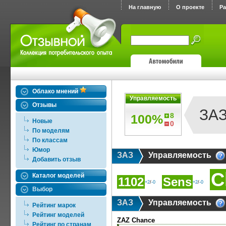
На главную
О проекте
Р
Облако мнений
Управляемость
Отзывы
ЗА
8
100%
Новые
0
По моделям
По классам
Юмор
ЗАЗ
Управляемость
Добавить отзыв
C
Каталог моделей
1102
Sens
+2
/
-0
+2
/
-0
Выбор
ЗАЗ
Управляемость
Рейтинг марок
Рейтинг моделей
ZAZ Chance
Рейтинг по странам