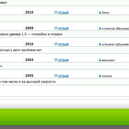
хвал
2010
отзыв
Denn
2009
отзыв
столетов
(Москва)
ожено движку 1.5 — спокойно и плавно
2010
отзыв
schyokin.n@yande
мостью у авто проблем нет
2004
отзыв
михалыч
ть
2005
отзыв
msmus
 том числе и на высокой скорости