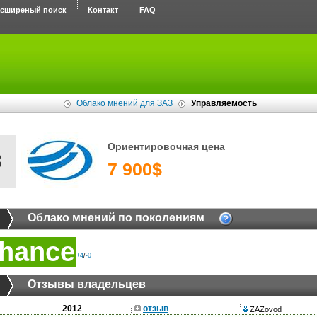
асширеный поиск
Контакт
FAQ
Облако мнений для ЗАЗ
Управляемость
Ориентировочная цена
З
7 900$
Облако мнений по поколениям
hance
+4
/
-0
Отзывы владельцев
2012
отзыв
ZAZovod