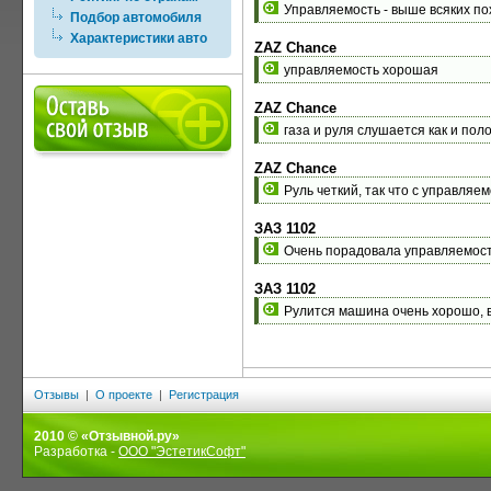
Управляемость - выше всяких по
Подбор автомобиля
Характеристики авто
ZAZ Chance
управляемость хорошая
ZAZ Chance
газа и руля слушается как и пол
ZAZ Chance
Руль четкий, так что с управляе
ЗАЗ 1102
Очень порадовала управляемос
ЗАЗ 1102
Рулится машина очень хорошо, в
Отзывы
|
О проекте
|
Регистрация
2010 © «Отзывной.ру»
Разработка -
ООО "ЭстетикСофт"