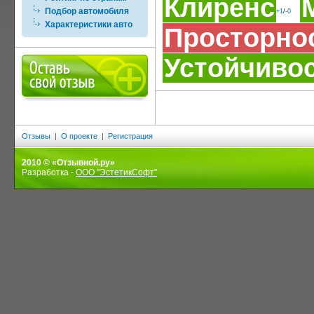
Клиренс
Подбор автомобиля
+1
/
-0
Характеристики авто
Просторно
Устойчиво
Отзывы
|
О проекте
|
Регистрация
2010 © «Отзывной.ру»
Разработка -
ООО "ЭстетикСофт"