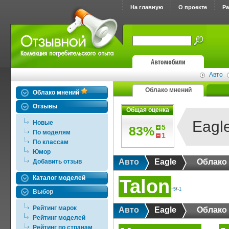
На главную
О проекте
Р
Авто
Облако мнений
Облако мнений
Отзывы
Общая оценка
Eagl
Новые
5
83%
По моделям
1
По классам
Юмор
Авто
Eagle
Облако
Добавить отзыв
Каталог моделей
Talon
+5
/
-1
Выбор
Рейтинг марок
Авто
Eagle
Облако
Рейтинг моделей
Рейтинг по странам