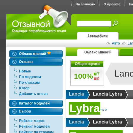
На главную
О проекте
Р
Авто
Lan
Облако мнений
Облако мнений
Отзывы
Общая оценка
Lanc
Новые
7
100%
По моделям
0
По классам
Юмор
Lancia
Lancia Lybra
Добавить отзыв
Каталог моделей
Lybra
+7
/
-0
Выбор
Рейтинг марок
Lancia
Lancia Lybra
Рейтинг моделей
Рейтинг по странам