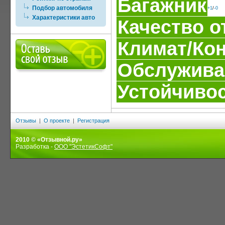
Багажник
Подбор автомобиля
+1
/
-0
Характеристики авто
Качество о
Климат/Ко
Обслужива
Устойчивос
Отзывы
|
О проекте
|
Регистрация
2010 © «Отзывной.ру»
Разработка -
ООО "ЭстетикСофт"