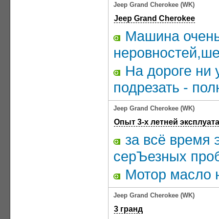
Jeep Grand Cherokee (WK)
Jeep Grand Cherokee
Машина очень 
неровностей,ше
На дороге ни 
подрезать - по
Jeep Grand Cherokee (WK)
Опыт 3-х летней эксплуат
за всё время 
серЪезных про
Мотор масло н
Jeep Grand Cherokee (WK)
3 гранд