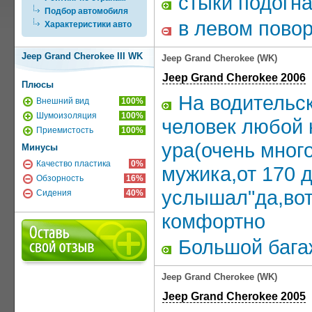
стыки подогн
Подбор автомобиля
в левом повор
Характеристики авто
Jeep Grand Cherokee III WK
Jeep Grand Cherokee (WK)
Jeep Grand Cherokee 2006
Плюсы
На водительск
Внешний вид
100%
Шумоизоляция
100%
человек любой 
Приемистость
100%
ура(очень много
Минусы
Качество пластика
0%
мужика,от 170 
Обзорность
16%
услышал"да,вот
Сидения
40%
комфортно
Большой бага
Jeep Grand Cherokee (WK)
Jeep Grand Cherokee 2005