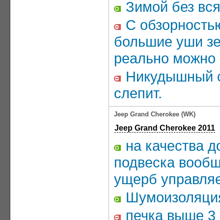
Зимой без вся
С обзорностью
большие уши зе
реально можно 
Никудышный св
слепит.
Jeep Grand Cherokee (WK)
Jeep Grand Cherokee 2011
на качества д
подвеска вообщ
ущерб управля
Шумоизоляция
печка выше 3 