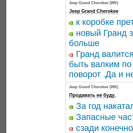
Jeep Grand Cherokee (WK)
Jeep Grand Cherokee
к коробке пре
новый Гранд з
больше
Гранд валится
быть валким по
поворот .Да и н
Jeep Grand Cherokee (WK)
Продавать не буду.
За год наката
Запасные част
сзади конечно