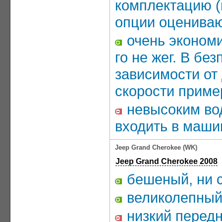
комплектацию (
опции оцениваю
очень экономи
го не жег. В бе
зависимости от
скорости приме
невысоким вод
входить в машин
Jeep Grand Cherokee (WK)
Jeep Grand Cherokee 2008
бешеный, ни с
великолепный 
низкий передн