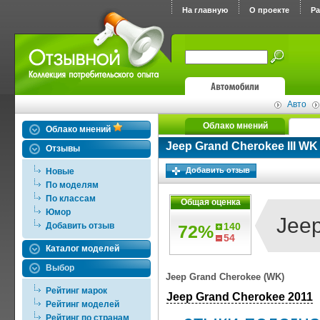
На главную
О проекте
Р
Авто
Облако мнений
Облако мнений
Jeep Grand Cherokee III WK
Отзывы
Добавить отзыв
Новые
По моделям
По классам
Общая оценка
Юмор
Jeep
Добавить отзыв
140
72%
54
Каталог моделей
Выбор
Jeep Grand Cherokee (WK)
Рейтинг марок
Jeep Grand Cherokee 2011
Рейтинг моделей
Рейтинг по странам