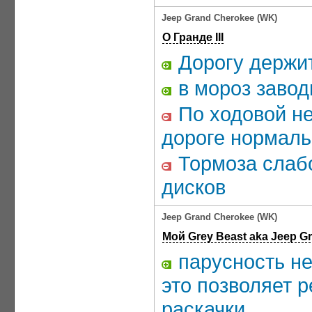
Jeep Grand Cherokee (WK)
О Гранде III
Дорогу держит
в мороз завод
По ходовой не
дороге нормальн
Тормоза слабо
дисков
Jeep Grand Cherokee (WK)
Мой Grey Beast aka Jeep 
парусность не
это позволяет р
раскачки